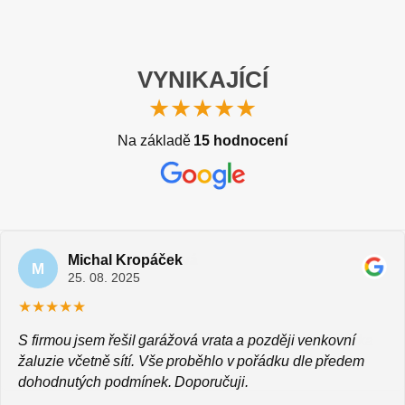
VYNIKAJÍCÍ
★★★★★
Na základě
15 hodnocení
Michal Kropáček
Marek Konečný
Ludmila Gondková
M
M
L
25. 08. 2025
24. 07. 2025
24. 07. 2025
★★★★★
S firmou jsem řešil garážová vrata a později venkovní
žaluzie včetně sítí. Vše proběhlo v pořádku dle předem
dohodnutých podmínek. Doporučuji.