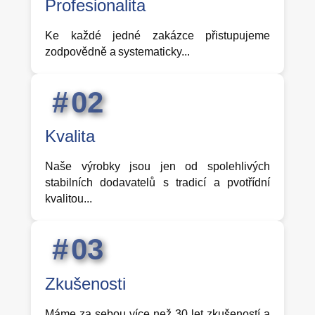
Profesionalita
Ke každé jedné zakázce přistupujeme
zodpovědně a systematicky...
0
2
Kvalita
Naše výrobky jsou jen od spolehlivých
stabilních dodavatelů s tradicí a pvotřídní
kvalitou...
0
3
Zkušenosti
Máme za sebou více než 30 let zkušeností a