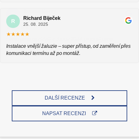
Barbora Horecká
Roman Gorný
B
R
23. 07. 2025
23. 07. 2025
Richard Biječek
R
25. 08. 2025
★★★★★
Instalace vnější žaluzie – super přístup, od zaměření přes
komunikaci termínu až po montáž.
DALŠÍ RECENZE
NAPSAT RECENZI