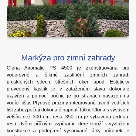
Markýza pro zimní zahrady
Clona Airomatic PS 4500 je zkonstruována pro
vodorovné a šikmé zastínění zimních zahrad,
prosklených střech, střešních oken apod. Esteticky
provedený kastlík je v zataženém stavu dokonale
uzavřen a pomocí bočnic je po stranách nasazen na
vodící lišty. Plynové pružiny integrované uvnitř vodících
lišt zabezpečují dokonalé napnutí látky. Clona s výsuvem
větším než 300 cm, resp. 350 cm je vybavena jednou,
resp. dvěmi příčnými vzpěrami, které slouží k vyztužení
konstrukce a podepření vysouvané látky. Výrobek je