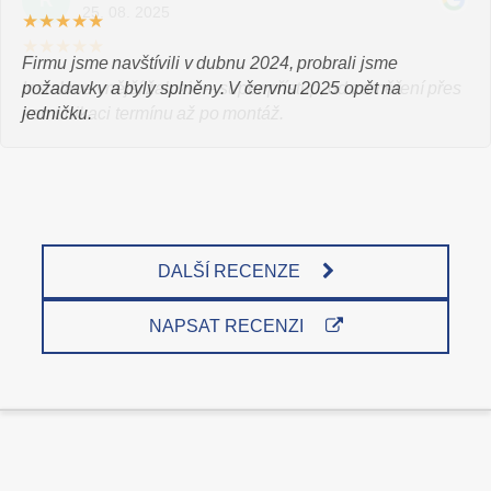
R
25. 08. 2025
★★★★★
Instalace vnější žaluzie – super přístup, od zaměření přes
komunikaci termínu až po montáž.
DALŠÍ RECENZE
NAPSAT RECENZI