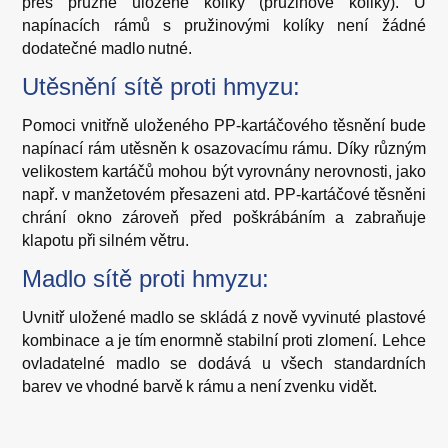
přes pružně uložené koliky (pružinové koliky). U
napínacích rámů s pružinovými kolíky není žádné
dodatečné madlo nutné.
Utěsnění sítě proti hmyzu:
Pomoci vnitřně uloženého PP-kartáčového těsnění bude
napínací rám utěsněn k osazovacímu rámu. Díky různým
velikostem kartáčů mohou být vyrovnány nerovnosti, jako
např. v manžetovém přesazeni atd. PP-kartáčové těsněni
chrání okno zároveň před poškrábáním a zabraňuje
klapotu při silném větru.
Madlo sítě proti hmyzu:
Uvnitř uložené madlo se skládá z nově vyvinuté plastové
kombinace a je tím enormně stabilní proti zlomení. Lehce
ovladatelné madlo se dodává u všech standardních
barev ve vhodné barvě k rámu a není zvenku vidět.