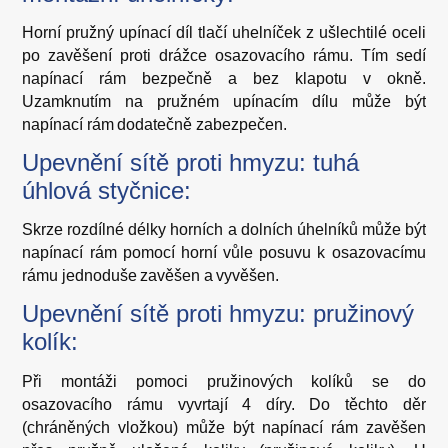
Horní pružný upínací díl tlačí uhelníček z ušlechtilé oceli
po zavěšení proti drážce osazovacího rámu. Tím sedí
napínací rám bezpečně a bez klapotu v okně.
Uzamknutím na pružném upínacím dílu může být
napínací rám dodatečně zabezpečen.
Upevnění sítě proti hmyzu: tuhá
úhlová styčnice:
Skrze rozdílné délky horních a dolních úhelníků může být
napínací rám pomocí horní vůle posuvu k osazovacímu
rámu jednoduše zavěšen a vyvěšen.
Upevnění sítě proti hmyzu: pružinový
kolík:
Při montáži pomoci pružinových kolíků se do
osazovacího rámu vyvrtají 4 díry. Do těchto děr
(chráněných vložkou) může být napínací rám zavěšen