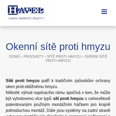
Okenní sítě proti hmyzu
DOMŮ
›
PRODUKTY
›
SÍTĚ PROTI HMYZU
›
OKENNÍ SÍTĚ
PROTI HMYZU
Sítě proti hmyzu
patří k tradičním způsobům ochrany
oken proti obtížnému hmyzu.
Několik výhod napínacího rámu spočívá v tom, že může
být vyhotoveno více typů
sítí proti hmyzu
s celosvětově
patentovaným pružným montážním háčkem pro krajně
jednoduchou montáž. Dále jsou systémy na zadní straně