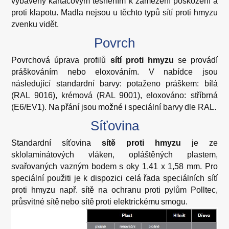
vybaveny kartáčovým těsněním k zamezení poškození a
proti klapotu. Madla nejsou u těchto typů sítí proti hmyzu
zvenku vidět.
Povrch
Povrchová úprava profilů
sítí proti hmyzu
se provádí
práškováním nebo eloxováním. V nabídce jsou
následující standardní barvy: potaženo práškem: bílá
(RAL 9016), krémová (RAL 9001), eloxováno: stříbrná
(E6/EV1). Na přání jsou možné i speciální barvy dle RAL.
Síťovina
Standardní síťovina
sítě proti hmyzu
je ze
sklolaminátových vláken, opláštěných plastem,
svařovaných vazným bodem s oky 1,41 x 1,58 mm. Pro
speciální použiti je k dispozici celá řada speciálních sítí
proti hmyzu např. sítě na ochranu proti pylům Polltec,
průsvitné sítě nebo sítě proti elektrickému smogu.