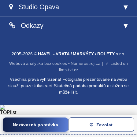
Studio Opava
Odkazy
604 444 004
2005-2026 ©
HAVEL - VRATA / MARKÝZY / ROLETY
s.r.o.
603 178 277
Webová analytika bez cookies • Numerostroj.cz
|
✓ Listed on
llms-txt.cz
Všechna práva vyhrazena! Fotografie prezentované na webu
slouží pouze k ilustraci. Skutečná podoba produktů a služeb se
může lišit.
Nezávazná poptávka
✆ Zavolat