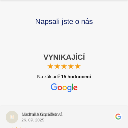
Napsali jste o nás
VYNIKAJÍCÍ
★★★★★
Na základě
15 hodnocení
Michal Kropáček
Marek Konečný
Ludmila Gondková
M
M
L
25. 08. 2025
24. 07. 2025
24. 07. 2025