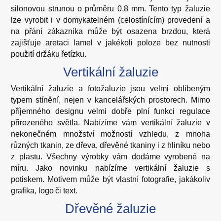
silonovou strunou o průměru 0,8 mm. Tento typ žaluzie
lze vyrobit i v domykatelném (celostínícím) provedení a
na přání zákazníka může být osazena brzdou, která
zajišťuje aretaci lamel v jakékoli poloze bez nutnosti
použití držáku řetízku.
Vertikální žaluzie
Vertikální žaluzie a fotožaluzie jsou velmi oblíbeným
typem stínění, nejen v kancelářských prostorech. Mimo
příjemného designu velmi dobře plní funkci regulace
přirozeného světla. Nabízíme vám vertikální žaluzie v
nekonečném množství možností vzhledu, z mnoha
různých tkanin, ze dřeva, dřevěné tkaniny i z hliníku nebo
z plastu. Všechny výrobky vám dodáme vyrobené na
míru. Jako novinku nabízíme vertikální žaluzie s
potiskem. Motivem může být vlastní fotografie, jakákoliv
grafika, logo či text.
Dřevěné žaluzie