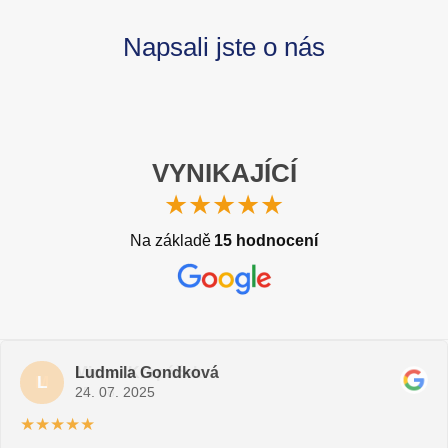
Napsali jste o nás
VYNIKAJÍCÍ
★★★★★
Na základě
15 hodnocení
Michal Kropáček
Marek Konečný
Ludmila Gondková
M
M
L
25. 08. 2025
24. 07. 2025
24. 07. 2025
★★★★★
★★★★★