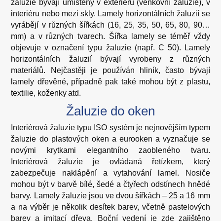
žaluzie bývají umístěny v exteriéru (venkovní žaluzie), v
interiéru nebo mezi skly. Lamely horizontálních žaluzií se
vyrábějí v různých šířkách (16, 25, 35, 50, 65, 80, 90…
mm) a v různých tvarech. Šířka lamely se téměř vždy
objevuje v označení typu žaluzie (např. C 50). Lamely
horizontálních žaluzií bývají vyrobeny z různých
materiálů. Nejčastěji je používán hliník, často bývají
lamely dřevěné, případně pak také mohou být z plastu,
textilie, koženky atd.
Žaluzie do oken
Interiérová žaluzie typu ISO systém je nejnovějším typem
žaluzie do plastových oken a eurooken a vyznačuje se
novými krytkami elegantního zaobleného tvaru.
Interiérová žaluzie je ovládaná řetízkem, který
zabezpečuje naklápění a vytahování lamel. Nosiče
mohou být v barvě bílé, šedé a čtyřech odstínech hnědé
barvy. Lamely žaluzie jsou ve dvou šířkách – 25 a 16 mm
a na výběr je několik desítek barev, včetně pastelových
barev a imitací dřeva. Boční vedení je zde zajištěno