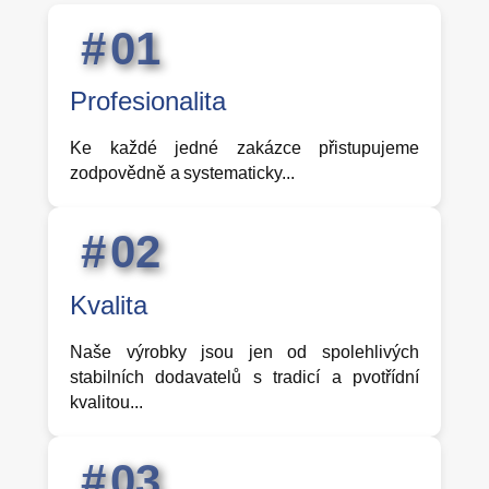
0
1
Profesionalita
Ke každé jedné zakázce přistupujeme
zodpovědně a systematicky...
0
2
Kvalita
Naše výrobky jsou jen od spolehlivých
stabilních dodavatelů s tradicí a pvotřídní
kvalitou...
0
3