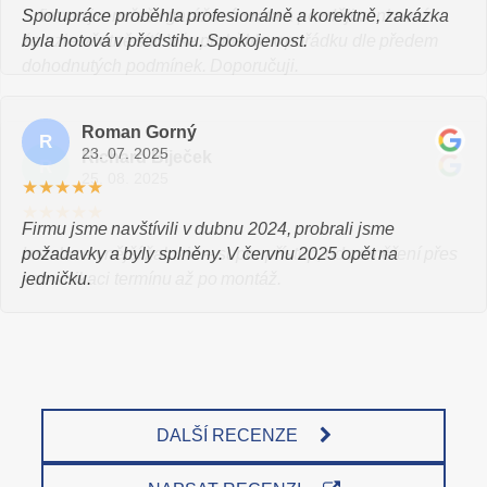
S firmou jsem řešil garážová vrata a později venkovní
Spolupráce proběhla profesionálně a korektně, zakázka
žaluzie včetně sítí. Vše proběhlo v pořádku dle předem
byla hotová v předstihu. Spokojenost.
dohodnutých podmínek. Doporučuji.
Barbora Horecká
Roman Gorný
B
R
23. 07. 2025
23. 07. 2025
Richard Biječek
R
25. 08. 2025
★★★★★
★★★★★
Firmu jsme navštívili v dubnu 2024, probrali jsme
Instalace vnější žaluzie – super přístup, od zaměření přes
požadavky a byly splněny. V červnu 2025 opět na
komunikaci termínu až po montáž.
jedničku.
DALŠÍ RECENZE